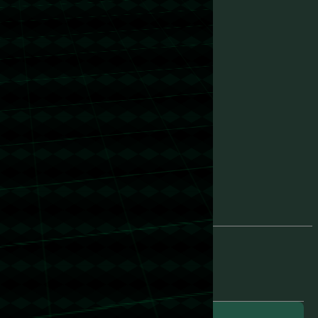
河南·郑州
0371-12345678
service@jiuyou.com
服务时间
周一至周六：8:00 - 22:00
周日：休息
订阅我们的动态
Subscribe