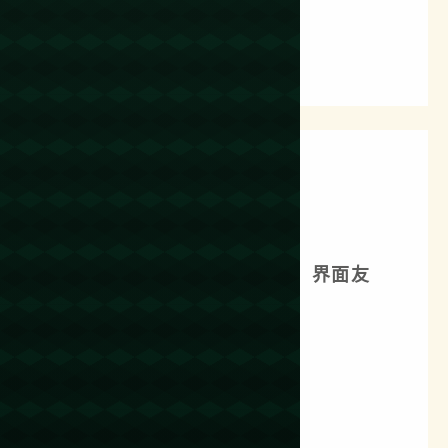
直播工程师
技术专家
2025年12月10日，用户评价：界面友
好，操作便捷！
内容编辑
赛事开发者