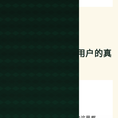
更多用户评价
来自全球 JIUYOU 用户的真
实声音