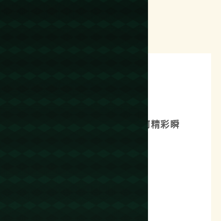
智能个性化推荐，不错过任何精彩瞬
间！
赛事策划
企业用户