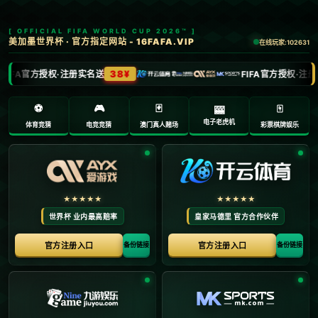
[ OFFICIAL FIFA WORLD CUP 2026™ ]
美加墨世界杯 · 官方指定网站 - 16FAFA.VIP
在线玩家:
102631
38¥
IFA官方授权·注册实名送
FIFA官方授权·注册
⚽️
🎮
🃏
🀄️
🎰
电子老虎机
体育竞猜
电竞竞猜
澳门真人赌场
彩票棋牌娱乐
★★★★★
★★★★★
世界杯 业内最高赔率
皇家马德里 官方合作伙伴
官方注册入口
官方注册入口
备份链接
备份链接